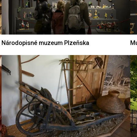
Národopisné muzeum Plzeňska
Mu