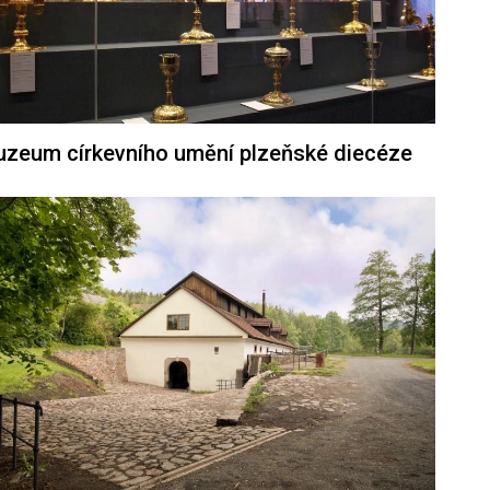
zeum církevního umění plzeňské diecéze