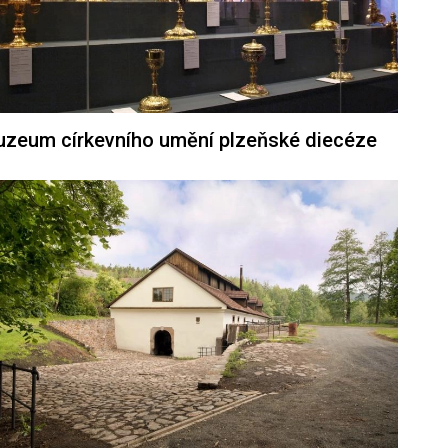
zeum církevního umění plzeňské diecéze