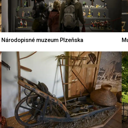
Národopisné muzeum Plzeňska
Mu