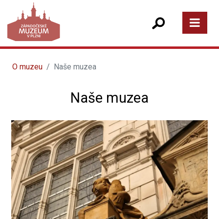
O muzeu
Naše muzea
Naše muzea