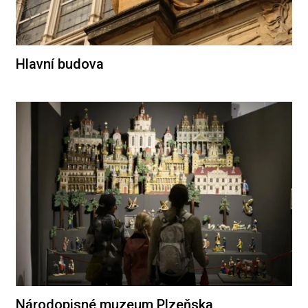
Hlavní budova
Národopisné muzeum Plzeňska