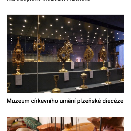
Muzeum církevního umění plzeňské diecéze