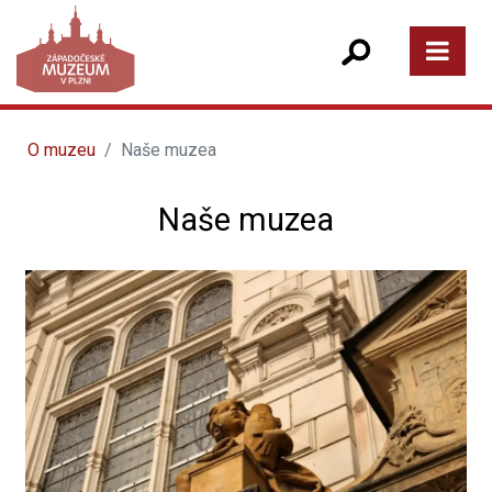
O muzeu
Naše muzea
Naše muzea