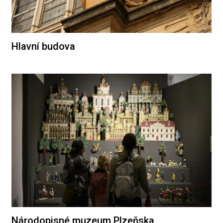
Hlavní budova
Národopisné muzeum Plzeňska