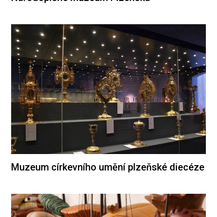
Muzeum církevního umění plzeňské diecéze