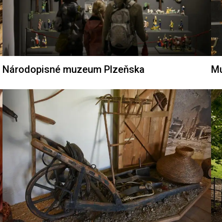
Národopisné muzeum Plzeňska
Mu