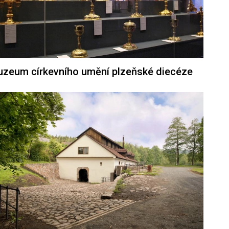
zeum církevního umění plzeňské diecéze