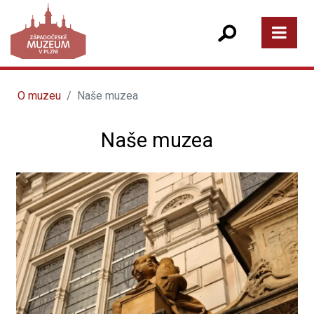
O muzeu
Naše muzea
Naše muzea