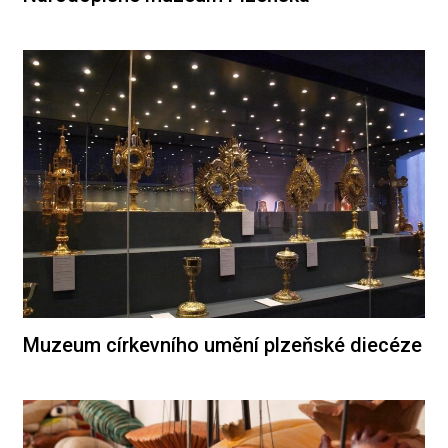
Muzeum církevního umění plzeňské diecéze