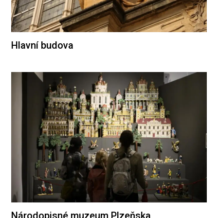
Hlavní budova
Národopisné muzeum Plzeňska