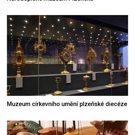
Muzeum církevního umění plzeňské diecéze