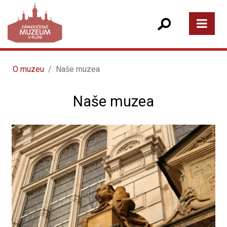
O muzeu
Naše muzea
Naše muzea