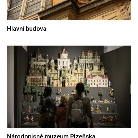
Hlavní budova
Národopisné muzeum Plzeňska