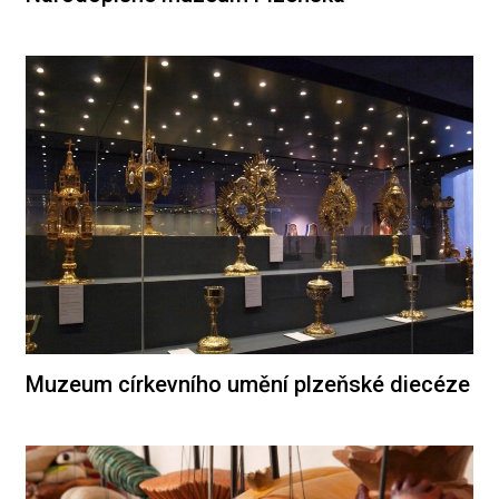
Muzeum církevního umění plzeňské diecéze