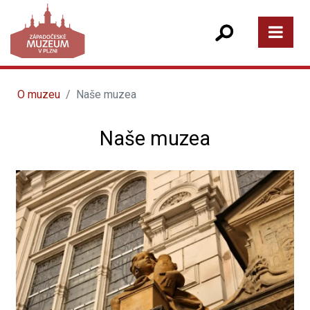
O muzeu
Naše muzea
Naše muzea