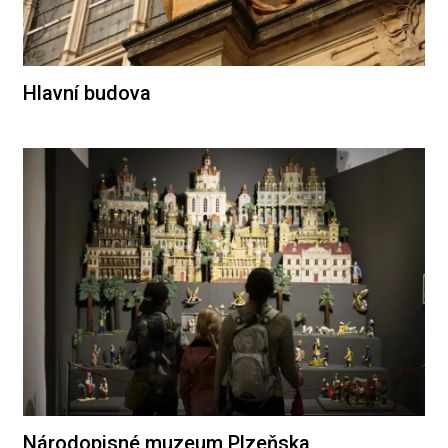
Hlavní budova
Národopisné muzeum Plzeňska