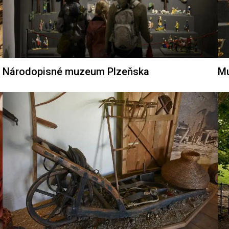
Národopisné muzeum Plzeňska
Mu