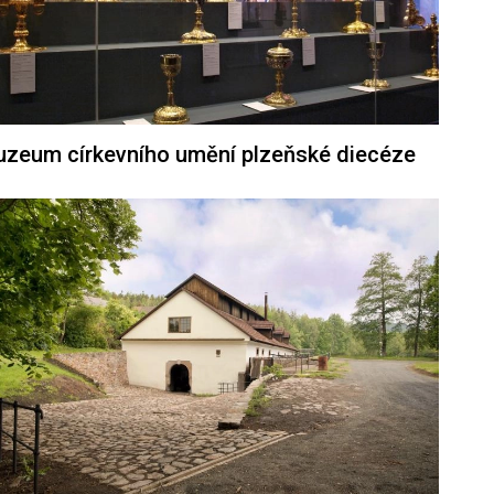
zeum církevního umění plzeňské diecéze