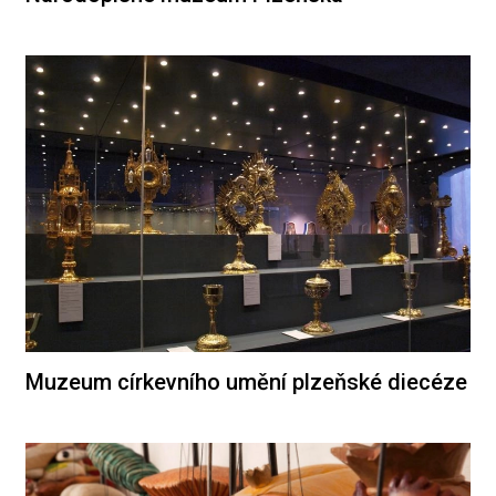
Muzeum církevního umění plzeňské diecéze