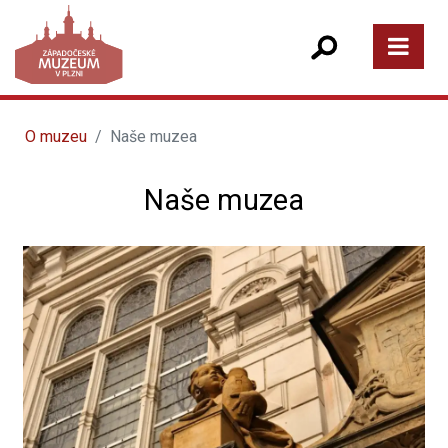
O muzeu
Naše muzea
Naše muzea