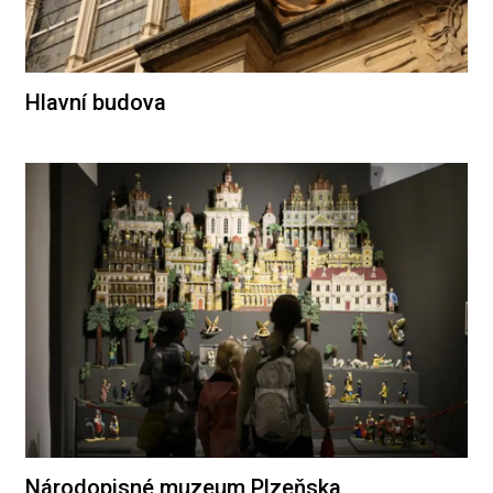
Hlavní budova
Národopisné muzeum Plzeňska