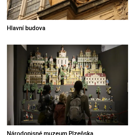
Hlavní budova
Národopisné muzeum Plzeňska