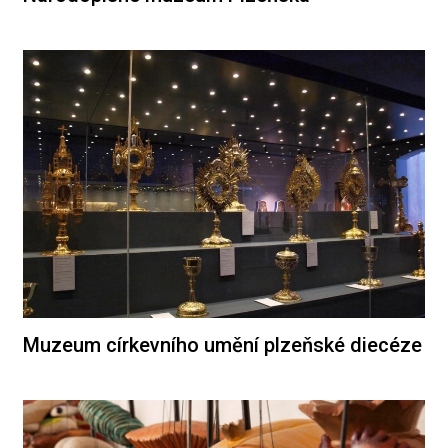
Muzeum církevního umění plzeňské diecéze