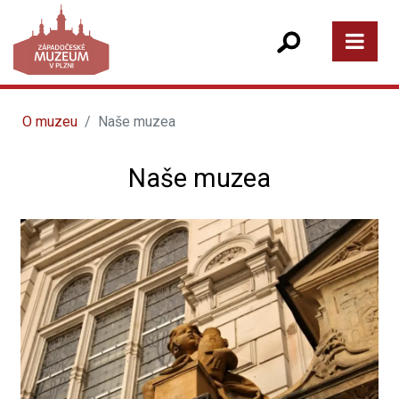
O muzeu
Naše muzea
Naše muzea