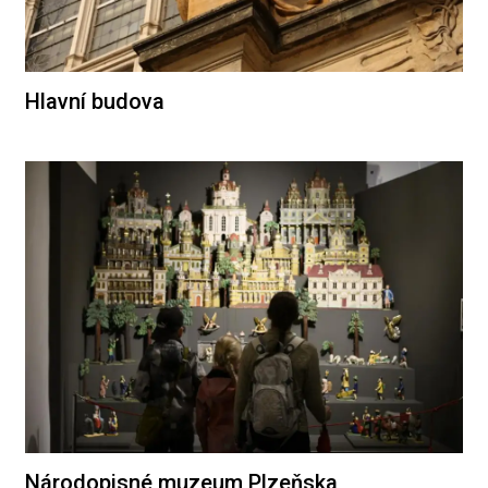
Hlavní budova
Národopisné muzeum Plzeňska