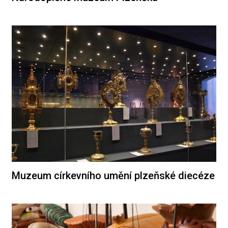
Muzeum církevního umění plzeňské diecéze