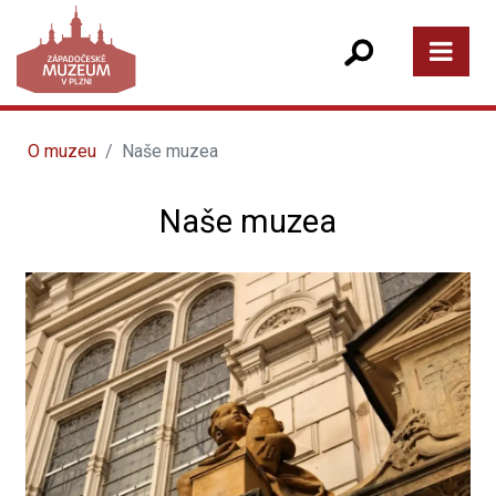
O muzeu
Naše muzea
Naše muzea