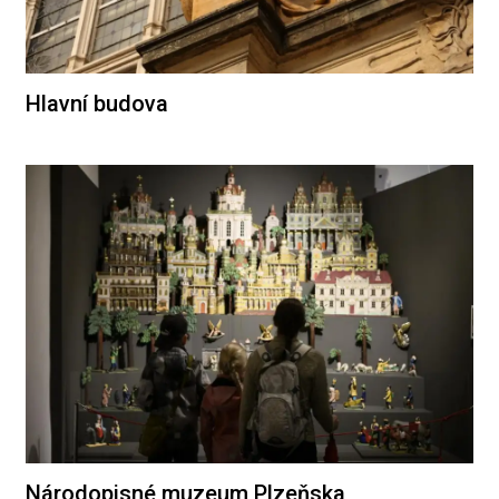
Hlavní budova
Národopisné muzeum Plzeňska