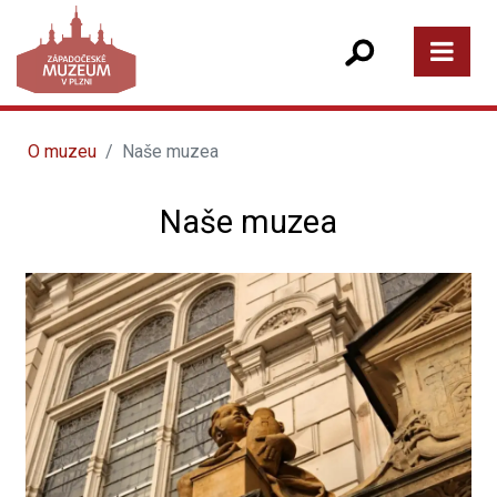
O muzeu
Naše muzea
Naše muzea