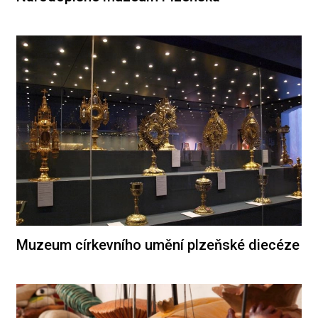
Muzeum církevního umění plzeňské diecéze