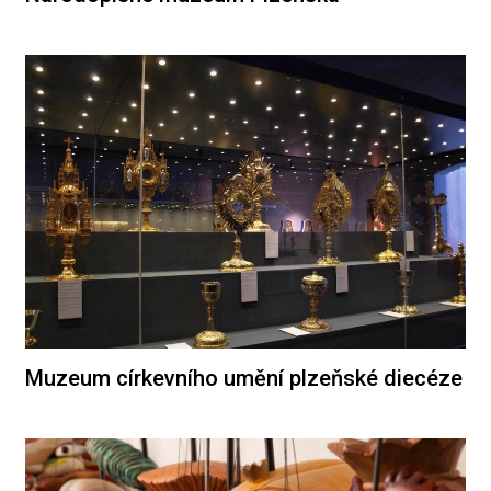
Muzeum církevního umění plzeňské diecéze