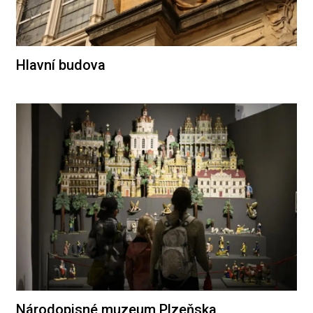
Hlavní budova
Národopisné muzeum Plzeňska