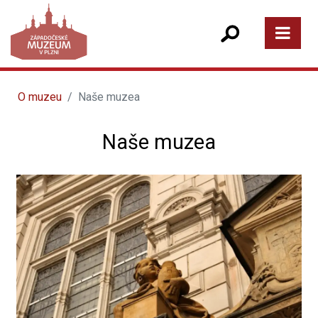
O muzeu
Naše muzea
Naše muzea