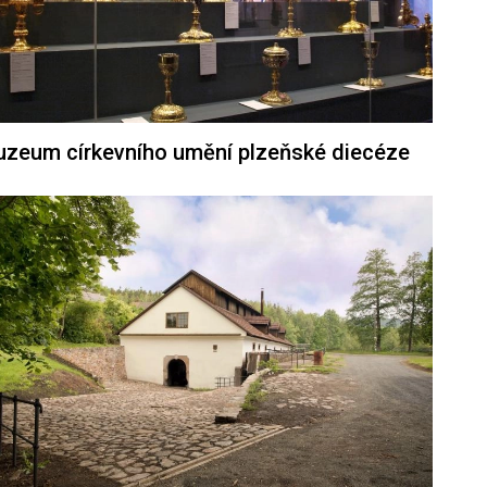
zeum církevního umění plzeňské diecéze