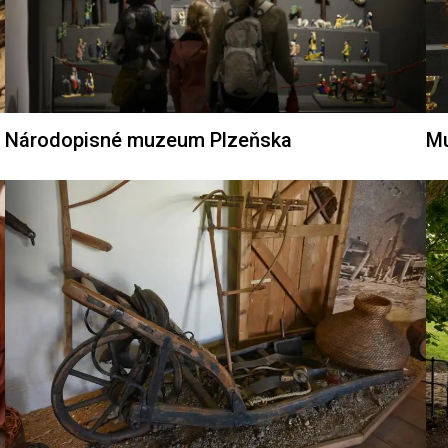
Národopisné muzeum Plzeňska
Mu