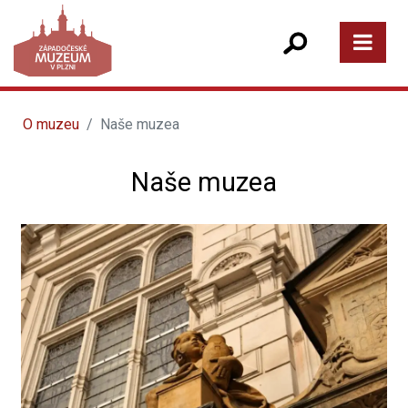
O muzeu
Naše muzea
Naše muzea