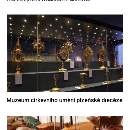
Muzeum církevního umění plzeňské diecéze