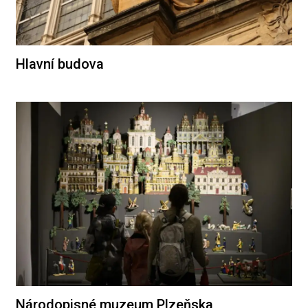
Hlavní budova
Národopisné muzeum Plzeňska