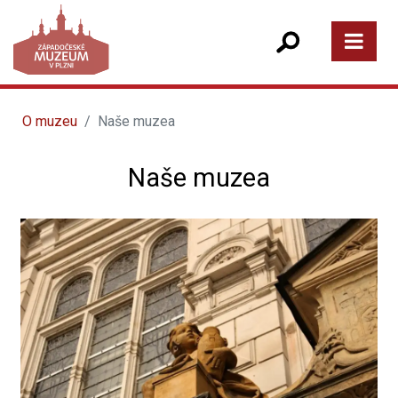
O muzeu
Naše muzea
Naše muzea