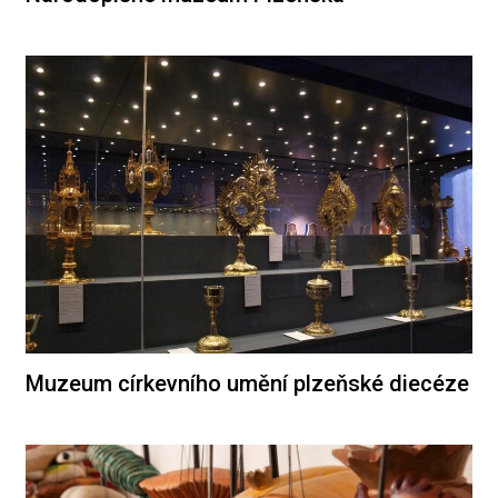
Muzeum církevního umění plzeňské diecéze