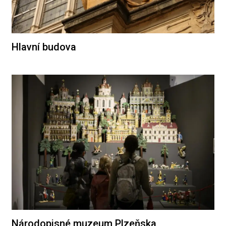
Hlavní budova
Národopisné muzeum Plzeňska