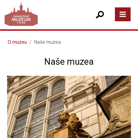
O muzeu
Naše muzea
Naše muzea