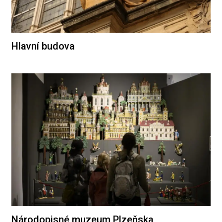
Hlavní budova
Národopisné muzeum Plzeňska