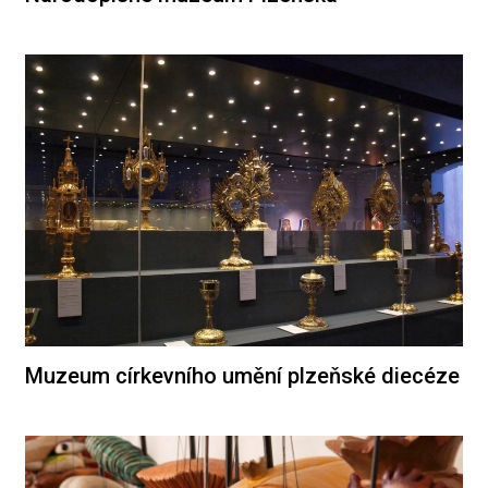
Muzeum církevního umění plzeňské diecéze