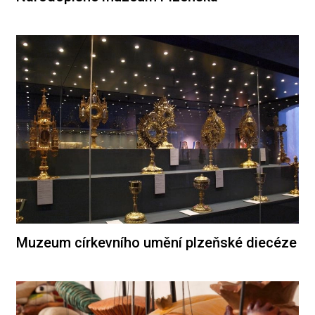
Muzeum církevního umění plzeňské diecéze