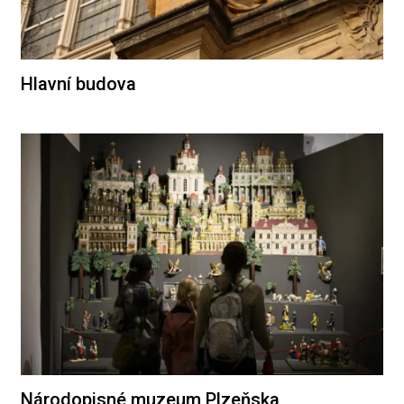
Hlavní budova
Národopisné muzeum Plzeňska