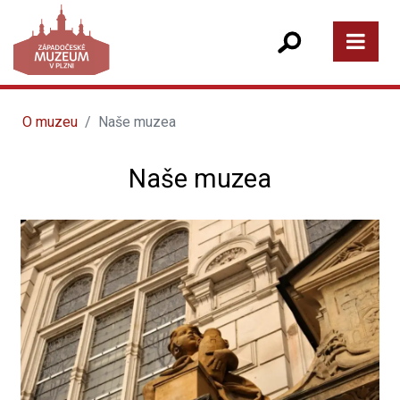
O muzeu
Naše muzea
Naše muzea