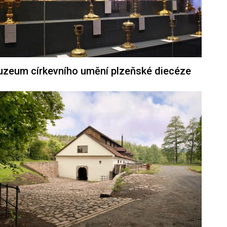
zeum církevního umění plzeňské diecéze