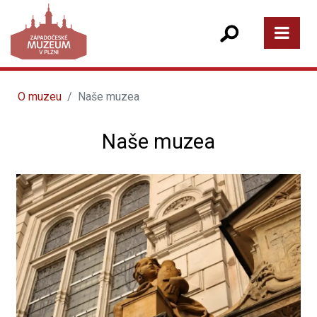
O muzeu
Naše muzea
Naše muzea