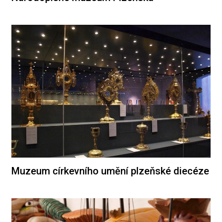
Muzeum církevního umění plzeňské diecéze