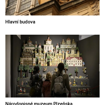
Hlavní budova
Národopisné muzeum Plzeňska