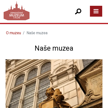
O muzeu
Naše muzea
Naše muzea