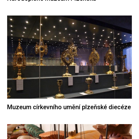
Muzeum církevního umění plzeňské diecéze