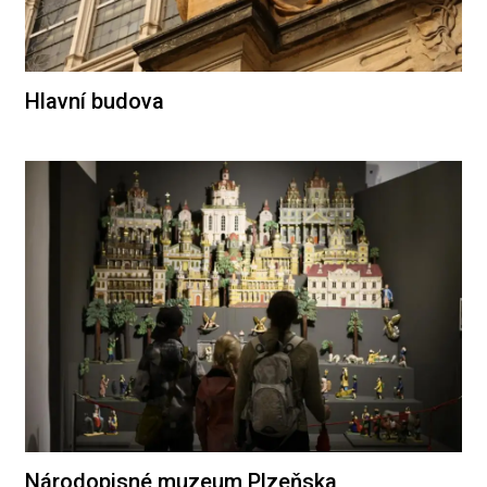
Hlavní budova
Národopisné muzeum Plzeňska