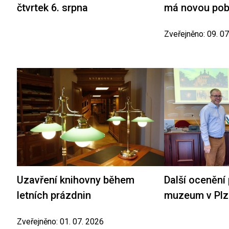
čtvrtek 6. srpna
má novou po
Zveřejněno: 09. 0
Uzavření knihovny během
Další ocenění
letních prázdnin
muzeum v Plz
Zveřejněno: 01. 07. 2026