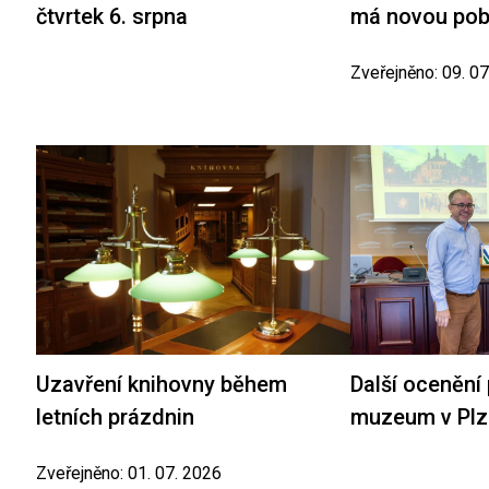
čtvrtek 6. srpna
má novou po
Zveřejněno: 09. 0
Uzavření knihovny během
Další ocenění
letních prázdnin
muzeum v Plz
Zveřejněno: 01. 07. 2026