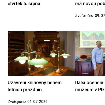
čtvrtek 6. srpna
má novou po
Zveřejněno: 09. 0
Uzavření knihovny během
Další ocenění
letních prázdnin
muzeum v Plz
Zveřejněno: 01. 07. 2026