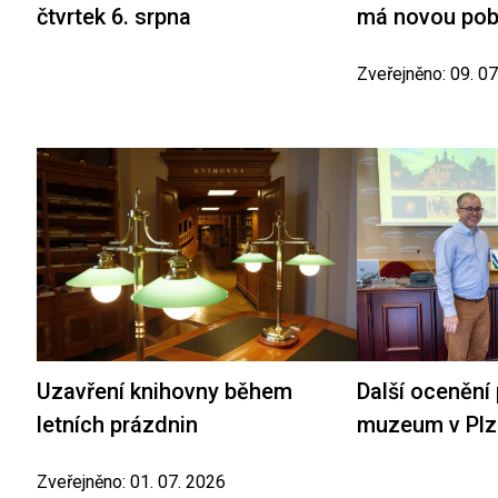
čtvrtek 6. srpna
má novou po
Zveřejněno: 09. 0
Uzavření knihovny během
Další ocenění
letních prázdnin
muzeum v Plz
Zveřejněno: 01. 07. 2026