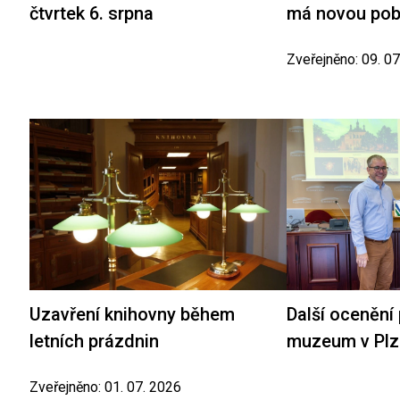
čtvrtek 6. srpna
má novou po
Zveřejněno: 09. 0
Uzavření knihovny během
Další ocenění
letních prázdnin
muzeum v Plz
Zveřejněno: 01. 07. 2026