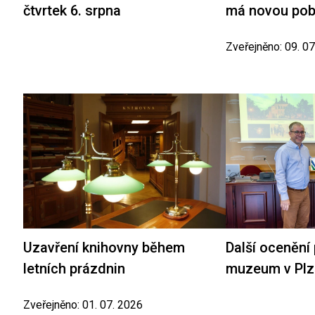
čtvrtek 6. srpna
má novou po
Zveřejněno: 09. 0
Uzavření knihovny během
Další ocenění
letních prázdnin
muzeum v Plz
Zveřejněno: 01. 07. 2026