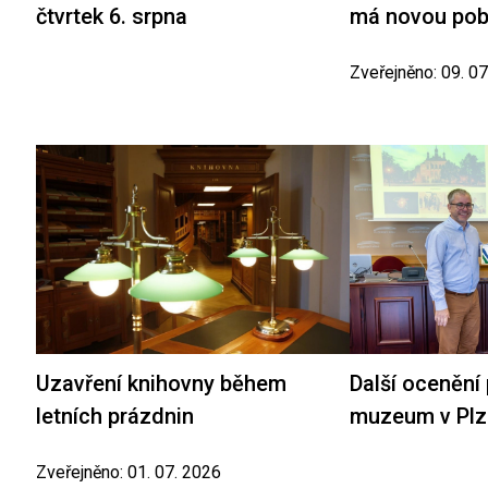
čtvrtek 6. srpna
má novou po
Zveřejněno: 09. 0
Uzavření knihovny během
Další ocenění
letních prázdnin
muzeum v Plz
Zveřejněno: 01. 07. 2026