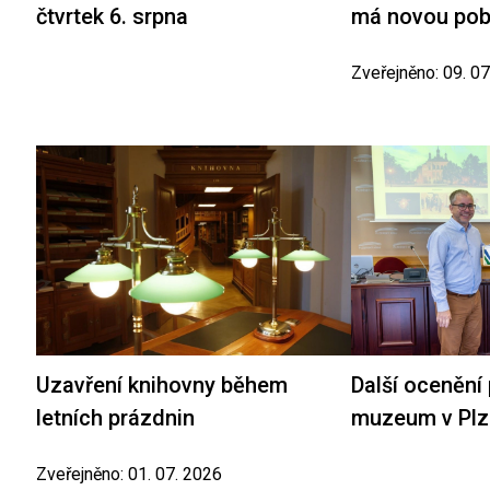
čtvrtek 6. srpna
má novou po
Zveřejněno: 09. 0
Uzavření knihovny během
Další ocenění
letních prázdnin
muzeum v Plz
Zveřejněno: 01. 07. 2026