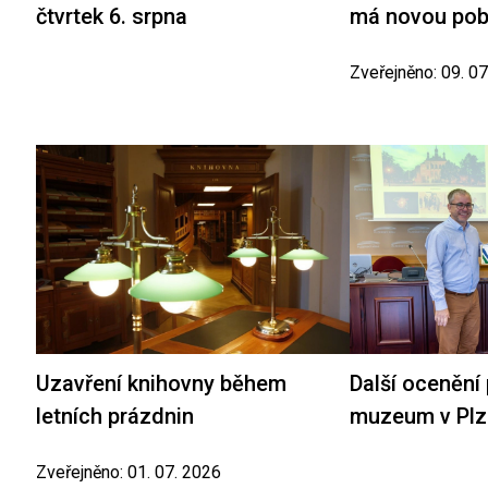
čtvrtek 6. srpna
má novou po
Zveřejněno: 09. 0
Uzavření knihovny během
Další ocenění
letních prázdnin
muzeum v Plz
Zveřejněno: 01. 07. 2026