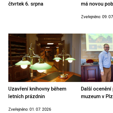
čtvrtek 6. srpna
má novou po
Zveřejněno: 09. 0
Uzavření knihovny během
Další ocenění
letních prázdnin
muzeum v Plz
Zveřejněno: 01. 07. 2026