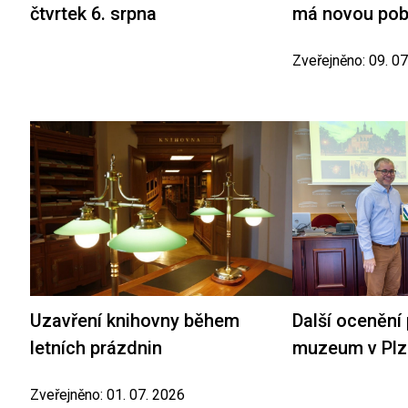
čtvrtek 6. srpna
má novou po
Zveřejněno: 09. 0
Uzavření knihovny během
Další ocenění
letních prázdnin
muzeum v Plz
Zveřejněno: 01. 07. 2026