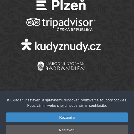
K ukládání nastavení a správnému fungování využíváme soubory cookies.
Používáním webu s jejich používáním souhlasíte.
© 2026 Západočeské muzeum v Plzni
Rozumím
Nastavení