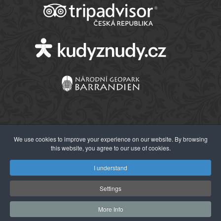
We use cookies to improve your experience on our website. By browsing
this website, you agree to our use of cookies.
© 2026 Západočeské muzeum v Plzni
I understand
Settings
More Info
Webdesign:
Agionet s.r.o.