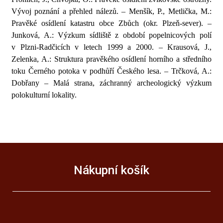
Vývoj poznání a přehled nálezů. – Menšík, P., Metlička, M.:
Pravěké osídlení katastru obce Zbůch (okr. Plzeň-sever). –
Junková, A.: Výzkum sídliště z období popelnicových polí
v Plzni-Radčicích v letech 1999 a 2000. – Krausová, J.,
Zelenka, A.: Struktura pravěkého osídlení horního a středního
toku Černého potoka v podhůří Českého lesa. – Trčková, A.:
Dobřany – Malá strana, záchranný archeologický výzkum
polokulturní lokality.
Nákupní košík