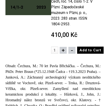
Čech, roč. 14, číslo 1-2. V
Plzni: Západočeské
muzeum v Plzni, p. o.,
2023. 283 stran. ISSN
1804-2953.
410,00 Kč
Obsah: Čechura, M.: 70 let Pavla Břicháčka. – Čechura, M.:
PhDr. Peter Braun (
*
25.12.1948 Čadca -
†19.3.2023 Praha). –
Junková, A.: Záchranný archeologický výzkum neolitického
sídliště ve Vochově, okr. Plzeň-sever. – Trnka, R.: Druztová-
Věžka, okr. Plzeň-sever. Zamyšlení nad eneolitickou
keramickou produkcí z lokality. – Hůrková, J., John, J.:
Hromadný nález bronzů ve Svrčovci, okr. Klatovy. - †
Fröhlich, J., Chvojka, O.: Pravěké osídlení zvíkovské ostrožny.