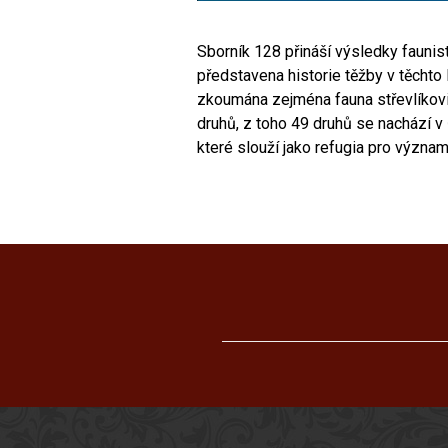
Sborník 128 přináší výsledky faunis
představena historie těžby v těchto
zkoumána zejména fauna střevlíkovi
druhů, z toho 49 druhů se nachází 
které slouží jako refugia pro význa