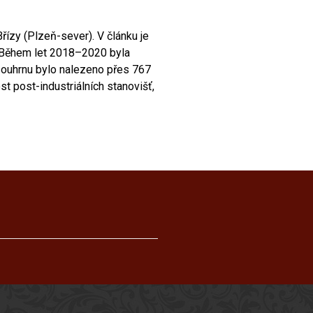
ízy (Plzeň-sever). V článku je
i. Během let 2018–2020 byla
souhrnu bylo nalezeno přes 767
 post-industriálních stanovišť,