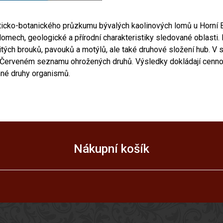
ticko-botanického průzkumu bývalých kaolinových lomů u Horní Bř
 lomech, geologické a přírodní charakteristiky sledované oblast
tých brouků, pavouků a motýlů, ale také druhové složení hub. V 
v Červeném seznamu ohrožených druhů. Výsledky dokládají cennost
mné druhy organismů.
Nákupní košík