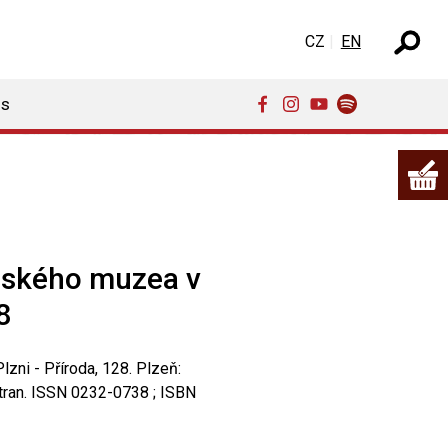
Select your language
CZ
EN
ns
eského muzea v
8
ni - Příroda, 128. Plzeň:
ran. ISSN 0232-0738 ; ISBN