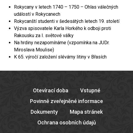
Rokycany v letech 1740 – 1750 – Ohlas válečných
událostí v Rokycanech
Rokycanští studenti v šedesátých letech 19. století
Výzva spisovatele Karla Horkého k odboji proti
Rakousku za I. světové války
Na hrdiny nezapomínáme (vzpomínka na JUDr.
Miroslava Moulise)
K 65. výročí založení slévárny litiny v Břasích
Otevírací doba
Vstupné
Povinně zveřejněné informace
Dokumenty
Mapa stránek
Ochrana osobních údajů