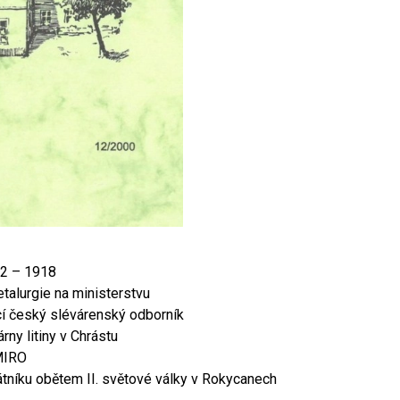
12 – 1918
talurgie na ministerstvu
jící český slévárenský odborník
rny litiny v Chrástu
AMIRO
tníku obětem II. světové války v Rokycanech