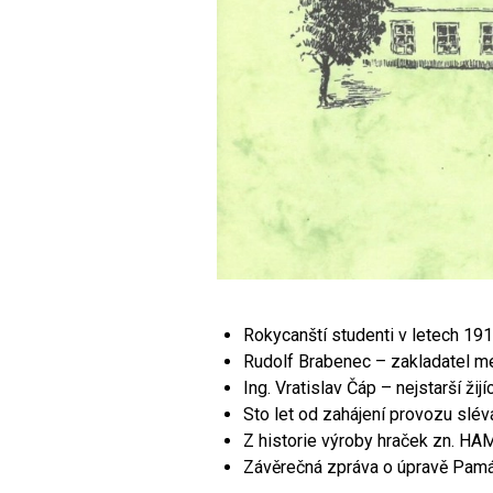
Rokycanští studenti v letech 19
Rudolf Brabenec – zakladatel me
Ing. Vratislav Čáp – nejstarší ži
Sto let od zahájení provozu slévá
Z historie výroby hraček zn. H
Závěrečná zpráva o úpravě Pamá