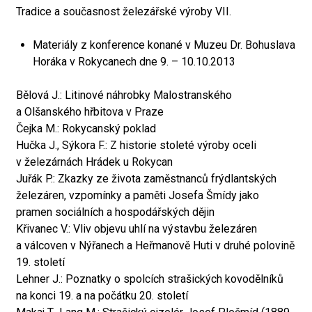
Tradice a současnost železářské výroby VII.
Materiály z konference konané v Muzeu Dr. Bohuslava
Horáka v Rokycanech dne 9. – 10.10.2013
Bělová J.: Litinové náhrobky Malostranského
a Olšanského hřbitova v Praze
Čejka M.: Rokycanský poklad
Hučka J., Sýkora F.: Z historie stoleté výroby oceli
v železárnách Hrádek u Rokycan
Juřák P.: Zkazky ze života zaměstnanců frýdlantských
železáren, vzpomínky a paměti Josefa Šmídy jako
pramen sociálních a hospodářských dějin
Křivanec V.: Vliv objevu uhlí na výstavbu železáren
a válcoven v Nýřanech a Heřmanově Huti v druhé polovině
19. století
Lehner J.: Poznatky o spolcích strašických kovodělníků
na konci 19. a na počátku 20. století