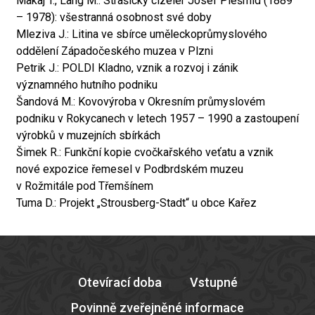
Makaj T., Lang M.: Strašický cizelér Josef Plešmíd (1889
– 1978): všestranná osobnost své doby
Mleziva J.: Litina ve sbírce uměleckoprůmyslového
oddělení Západočeského muzea v Plzni
Petrik J.: POLDI Kladno, vznik a rozvoj i zánik
významného hutního podniku
Šandová M.: Kovovýroba v Okresním průmyslovém
podniku v Rokycanech v letech 1957 – 1990 a zastoupení
výrobků v muzejních sbírkách
Šimek R.: Funkční kopie cvočkařského veťatu a vznik
nové expozice řemesel v Podbrdském muzeu
v Rožmitále pod Třemšínem
Tuma D.: Projekt „Strousberg-Stadt“ u obce Kařez
Otevírací doba
Vstupné
Povinně zveřejněné informace