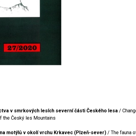
ctva v smrkových lesích severní části Českého lesa
/ Change
 of the Český les Mountains
na motýlů v okolí vrchu Krkavec (Plzeň-sever)
/ The fauna of