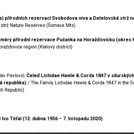
a) přírodních rezervací Svobodova niva a Datelovská strž 
 strž Nature Reserves (Šumava Mts)
měry přírodní rezervace Pučanka na Horažďovicku (okres 
ražďovice region (Klatovy district)
lav Pavlovič:
Čeleď Lichidae Hawle & Corda 1847 v silurských
á republika)
/ The Family Lichidae Hawle & Corda 1847 in the Si
ch Republic)
Ivo Těťal (12. dubna 1956 – 7. listopadu 2020)