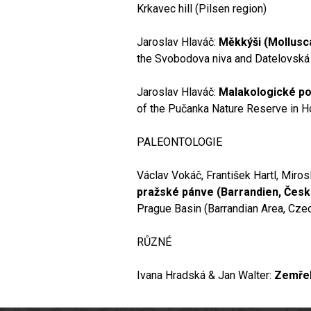
Krkavec hill (Pilsen region)
Jaroslav Hlaváč:
Měkkýši (Mollusc
the Svobodova niva and Datelovská
Jaroslav Hlaváč:
Malakologické po
of the Pučanka Nature Reserve in Ho
PALEONTOLOGIE
Václav Vokáč, František Hartl, Miros
pražské pánve (Barrandien, Česk
Prague Basin (Barrandian Area, Cze
RŮZNÉ
Ivana Hradská & Jan Walter:
Zemřel 