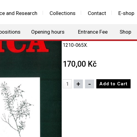
ce and Research
Collections
Contact
E-shop
Erica 27
positions
Opening hours
Entrance Fee
Shop
Erica 27. Plzeň: Západočeské muz
1210-065X.
170,00 Kč