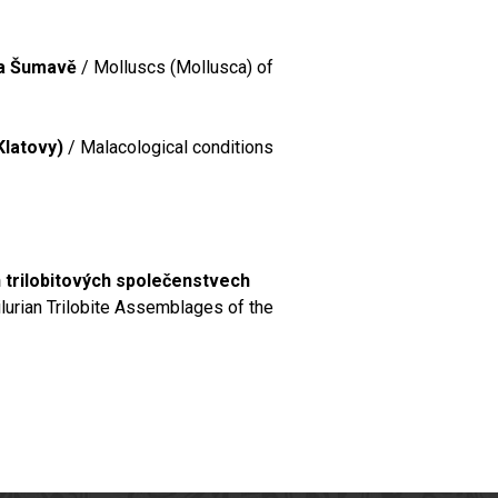
na Šumavě
/ Molluscs (Mollusca) of
Klatovy)
/ Malacological conditions
 trilobitových společenstvech
lurian Trilobite Assemblages of the