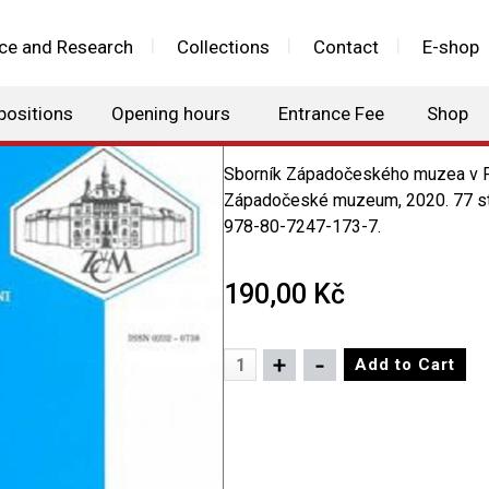
ce and Research
Collections
Contact
E-shop
Sborník Západoč
Plzni - Příroda, 12
positions
Opening hours
Entrance Fee
Shop
Sborník Západočeského muzea v Plz
Západočeské muzeum, 2020. 77 st
978-80-7247-173-7.
190,00 Kč