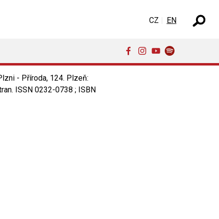
Select your language
CZ
EN
eského muzea v
4
ni - Příroda, 124. Plzeň:
ran. ISSN 0232-0738 ; ISBN