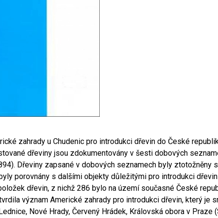
ické zahrady u Chudenic pro introdukci dřevin do České republi
tované dřeviny jsou zdokumentovány v šesti dobových seznamech
894). Dřeviny zapsané v dobových seznamech byly ztotožněny se
a byly porovnány s dalšími objekty důležitými pro introdukci dře
 položek dřevin, z nichž 286 bylo na území současné České repu
tvrdila význam Americké zahrady pro introdukci dřevin, který je s
 Lednice, Nové Hrady, Červený Hrádek, Královská obora v Praze 