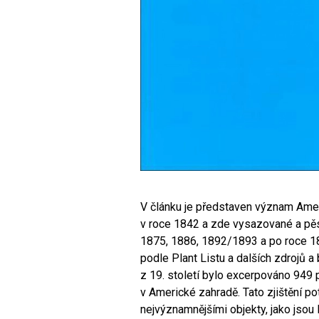
V článku je představen význam Amer
v roce 1842 a zde vysazované a pěs
1875, 1886, 1892/1893 a po roce 1
podle Plant Listu a dalších zdrojů 
z 19. století bylo excerpováno 949
v Americké zahradě. Tato zjištění po
nejvýznamnějšími objekty, jako jsou