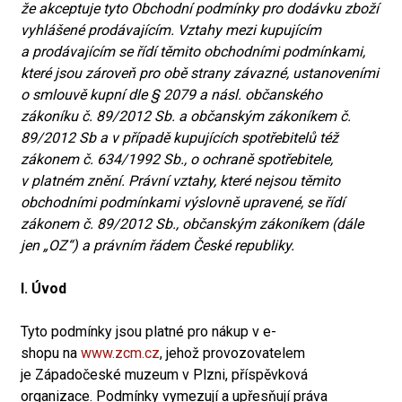
že akceptuje tyto Obchodní podmínky pro dodávku zboží
vyhlášené prodávajícím. Vztahy mezi kupujícím
a prodávajícím se řídí těmito obchodními podmínkami,
které jsou zároveň pro obě strany závazné, ustanoveními
o smlouvě kupní dle § 2079 a násl. občanského
zákoníku č. 89/2012 Sb. a občanským zákoníkem č.
89/2012 Sb a v případě kupujících spotřebitelů též
zákonem č. 634/1992 Sb., o ochraně spotřebitele,
v platném znění. Právní vztahy, které nejsou těmito
obchodními podmínkami výslovně upravené, se řídí
zákonem č. 89/2012 Sb., občanským zákoníkem (dále
jen „OZ“) a právním řádem České republiky.
I. Úvod
Tyto podmínky jsou platné pro nákup v e-
shopu na
www.zcm.cz
, jehož provozovatelem
je Západočeské muzeum v Plzni, příspěvková
organizace. Podmínky vymezují a upřesňují práva