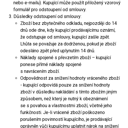
nebo e-mailu). Kupující může použít přiložený vzorový
formulář pro odstoupení od smlouvy.
Důsledky odstoupení od smlouvy:
Zboží bez zbytečného odkladu, nejpozději do 14
dnů ode dne, kdy kupující prodávajícímu oznámí,
že odstupuje od smlouvy, kupující zašle zpět.
Lhůta se považuje za dodrženou, pokud je zboží
odesláno zpět před uplynutím 14 dnů.
Náklady spojené s převzetím zboží – kupující
ponese přímé náklady spojené
s navrácením zboží.
Odpovědnost za snížení hodnoty vráceného zboží
- kupující odpovídá pouze za snížení hodnoty
zboží v důsledku nakládání s tímto zbožím jiným
způsobem, než který je nutný k obeznámení
se s povahou a vlastnostmi zboží, včetně jeho
funkčnosti. Je-li vrácené zboží poškozeno
porušením povinností kupujícího, je prodávající
oprávněn vůči kupujícímu uplatnit nárok na snížení