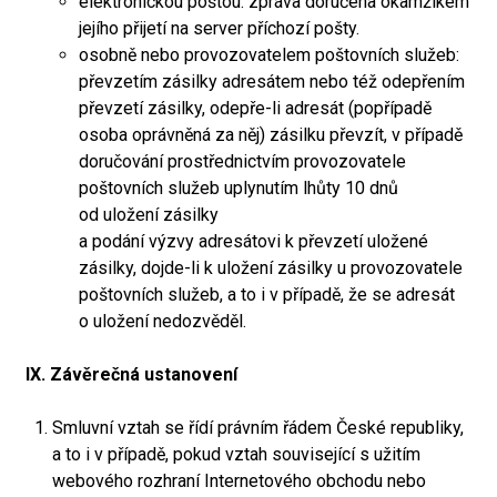
elektronickou poštou: zpráva doručena okamžikem
jejího přijetí na server příchozí pošty.
osobně nebo provozovatelem poštovních služeb:
převzetím zásilky adresátem nebo též odepřením
převzetí zásilky, odepře-li adresát (popřípadě
osoba oprávněná za něj) zásilku převzít, v případě
doručování prostřednictvím provozovatele
poštovních služeb uplynutím lhůty 10 dnů
od uložení zásilky
a podání výzvy adresátovi k převzetí uložené
zásilky, dojde-li k uložení zásilky u provozovatele
poštovních služeb, a to i v případě, že se adresát
o uložení nedozvěděl.
IX. Závěrečná ustanovení
Smluvní vztah se řídí právním řádem České republiky,
a to i v případě, pokud vztah související s užitím
webového rozhraní Internetového obchodu nebo