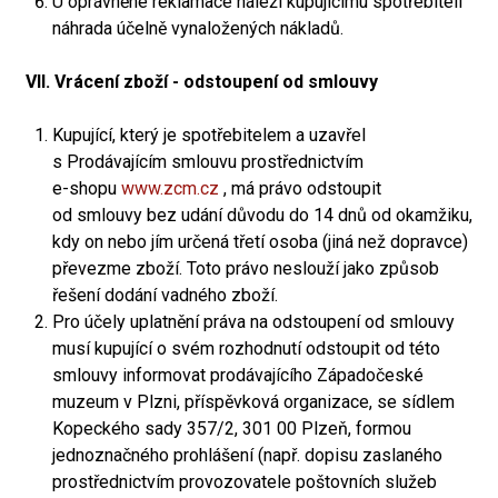
U oprávněné reklamace náleží kupujícímu spotřebiteli
náhrada účelně vynaložených nákladů.
VII. Vrácení zboží - odstoupení od smlouvy
Kupující, který je spotřebitelem a uzavřel
s Prodávajícím smlouvu prostřednictvím
e-shopu
www.zcm.cz
, má právo odstoupit
od smlouvy bez udání důvodu do 14 dnů od okamžiku,
kdy on nebo jím určená třetí osoba (jiná než dopravce)
převezme zboží. Toto právo neslouží jako způsob
řešení dodání vadného zboží.
Pro účely uplatnění práva na odstoupení od smlouvy
musí kupující o svém rozhodnutí odstoupit od této
smlouvy informovat prodávajícího Západočeské
muzeum v Plzni, příspěvková organizace, se sídlem
Kopeckého sady 357/2, 301 00 Plzeň, formou
jednoznačného prohlášení (např. dopisu zaslaného
prostřednictvím provozovatele poštovních služeb