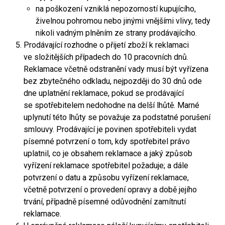
na poškození vzniklá nepozorností kupujícího,
živelnou pohromou nebo jinými vnějšími vlivy, tedy
nikoli vadným plněním ze strany prodávajícího.
Prodávající rozhodne o přijetí zboží k reklamaci
ve složitějších případech do 10 pracovních dnů.
Reklamace včetně odstranění vady musí být vyřízena
bez zbytečného odkladu, nejpozději do 30 dnů ode
dne uplatnění reklamace, pokud se prodávající
se spotřebitelem nedohodne na delší lhůtě. Marné
uplynutí této lhůty se považuje za podstatné porušení
smlouvy. Prodávající je povinen spotřebiteli vydat
písemné potvrzení o tom, kdy spotřebitel právo
uplatnil, co je obsahem reklamace a jaký způsob
vyřízení reklamace spotřebitel požaduje; a dále
potvrzení o datu a způsobu vyřízení reklamace,
včetně potvrzení o provedení opravy a době jejího
trvání, případně písemné odůvodnění zamítnutí
reklamace.