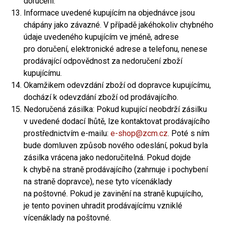
doručení.
Informace uvedené kupujícím na objednávce jsou
chápány jako závazné. V případě jakéhokoliv chybného
údaje uvedeného kupujícím ve jméně, adrese
pro doručení, elektronické adrese a telefonu, nenese
prodávající odpovědnost za nedoručení zboží
kupujícímu.
Okamžikem odevzdání zboží od dopravce kupujícímu,
dochází k odevzdání zboží od prodávajícího.
Nedoručená zásilka: Pokud kupující neobdrží zásilku
v uvedené dodací lhůtě, lze kontaktovat prodávajícího
prostřednictvím e-mailu:
e-shop@zcm.cz
. Poté s ním
bude domluven způsob nového odeslání, pokud byla
zásilka vrácena jako nedoručitelná. Pokud dojde
k chybě na straně prodávajícího (zahrnuje i pochybení
na straně dopravce), nese tyto vícenáklady
na poštovné. Pokud je zavinění na straně kupujícího,
je tento povinen uhradit prodávajícímu vzniklé
vícenáklady na poštovné.