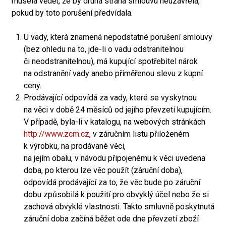
musela vědět, že by druhá strana smlouvu neuzavřela,
pokud by toto porušení předvídala.
U vady, která znamená nepodstatné porušení smlouvy
(bez ohledu na to, jde-li o vadu odstranitelnou
či neodstranitelnou), má kupující spotřebitel nárok
na odstranění vady anebo přiměřenou slevu z kupní
ceny.
Prodávající odpovídá za vady, které se vyskytnou
na věci v době 24 měsíců od jejího převzetí kupujícím.
V případě, byla-li v katalogu, na webových stránkách
http://www.zcm.cz
, v záručním listu přiloženém
k výrobku, na prodávané věci,
na jejím obalu, v návodu připojenému k věci uvedena
doba, po kterou lze věc použít (záruční doba),
odpovídá prodávající za to, že věc bude po záruční
dobu způsobilá k použití pro obvyklý účel nebo že si
zachová obvyklé vlastnosti. Takto smluvně poskytnutá
záruční doba začíná běžet ode dne převzetí zboží