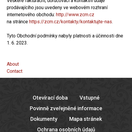
Veškeré fakturační, doručovací a kontaktní údaje
prodávajícího jsou uvedeny ve webovém rozhraní
internetového obchodu:
http://www.zcm.cz
na stránce
https://zcm.cz/kontakty/kontaktujte-nas
.
Tyto Obchodní podmínky nabyly platnosti a účinnosti dne
1. 6. 2023.
About
Contact
Otevírací doba
Vstupné
Povinně zveřejněné informace
Dokumenty
Mapa stránek
Ochrana osobních údajů