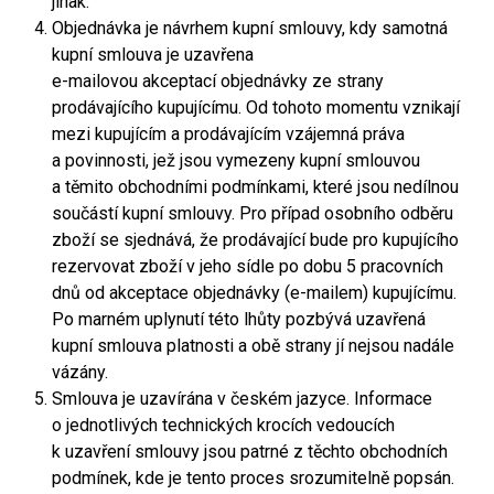
jinak.
Objednávka je návrhem kupní smlouvy, kdy samotná
kupní smlouva je uzavřena
e-mailovou akceptací objednávky ze strany
prodávajícího kupujícímu. Od tohoto momentu vznikají
mezi kupujícím a prodávajícím vzájemná práva
a povinnosti, jež jsou vymezeny kupní smlouvou
a těmito obchodními podmínkami, které jsou nedílnou
součástí kupní smlouvy. Pro případ osobního odběru
zboží se sjednává, že prodávající bude pro kupujícího
rezervovat zboží v jeho sídle po dobu 5 pracovních
dnů od akceptace objednávky (e-mailem) kupujícímu.
Po marném uplynutí této lhůty pozbývá uzavřená
kupní smlouva platnosti a obě strany jí nejsou nadále
vázány.
Smlouva je uzavírána v českém jazyce. Informace
o jednotlivých technických krocích vedoucích
k uzavření smlouvy jsou patrné z těchto obchodních
podmínek, kde je tento proces srozumitelně popsán.