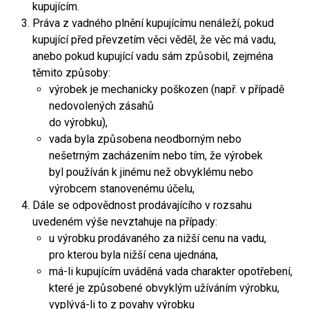
kupujícím.
Práva z vadného plnění kupujícímu nenáleží, pokud
kupující před převzetím věci věděl, že věc má vadu,
anebo pokud kupující vadu sám způsobil, zejména
těmito způsoby:
výrobek je mechanicky poškozen (např. v případě
nedovolených zásahů
do výrobku),
vada byla způsobena neodborným nebo
nešetrným zacházením nebo tím, že výrobek
byl používán k jinému než obvyklému nebo
výrobcem stanovenému účelu,
Dále se odpovědnost prodávajícího v rozsahu
uvedeném výše nevztahuje na případy:
u výrobku prodávaného za nižší cenu na vadu,
pro kterou byla nižší cena ujednána,
má-li kupujícím uváděná vada charakter opotřebení,
které je způsobené obvyklým užíváním výrobku,
vyplývá-li to z povahy výrobku