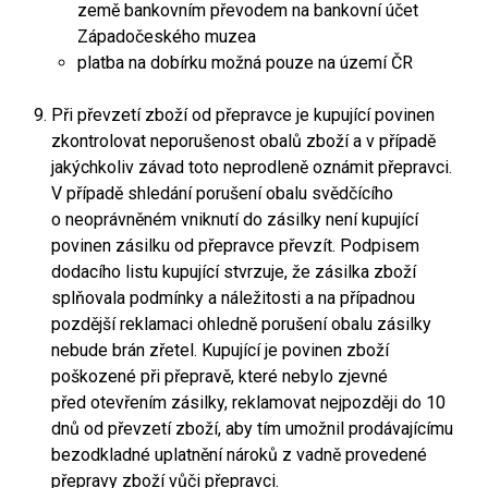
země bankovním převodem na bankovní účet
Západočeského muzea
platba na dobírku možná pouze na území ČR
Při převzetí zboží od přepravce je kupující povinen
zkontrolovat neporušenost obalů zboží a v případě
jakýchkoliv závad toto neprodleně oznámit přepravci.
V případě shledání porušení obalu svědčícího
o neoprávněném vniknutí do zásilky není kupující
povinen zásilku od přepravce převzít. Podpisem
dodacího listu kupující stvrzuje, že zásilka zboží
splňovala podmínky a náležitosti a na případnou
pozdější reklamaci ohledně porušení obalu zásilky
nebude brán zřetel. Kupující je povinen zboží
poškozené při přepravě, které nebylo zjevné
před otevřením zásilky, reklamovat nejpozději do 10
dnů od převzetí zboží, aby tím umožnil prodávajícímu
bezodkladné uplatnění nároků z vadně provedené
přepravy zboží vůči přepravci.