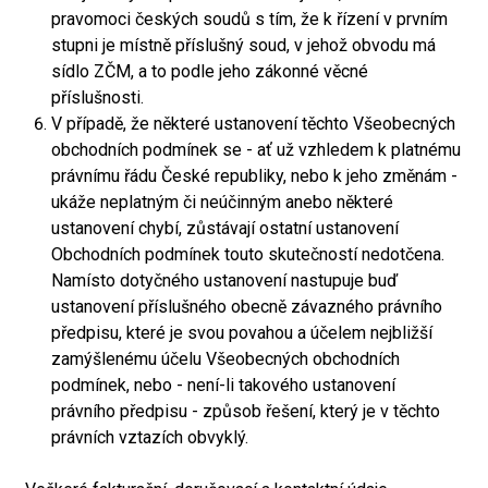
pravomoci českých soudů s tím, že k řízení v prvním
stupni je místně příslušný soud, v jehož obvodu má
sídlo ZČM, a to podle jeho zákonné věcné
příslušnosti.
V případě, že některé ustanovení těchto Všeobecných
obchodních podmínek se - ať už vzhledem k platnému
právnímu řádu České republiky, nebo k jeho změnám -
ukáže neplatným či neúčinným anebo některé
ustanovení chybí, zůstávají ostatní ustanovení
Obchodních podmínek touto skutečností nedotčena.
Namísto dotyčného ustanovení nastupuje buď
ustanovení příslušného obecně závazného právního
předpisu, které je svou povahou a účelem nejbližší
zamýšlenému účelu Všeobecných obchodních
podmínek, nebo - není-li takového ustanovení
právního předpisu - způsob řešení, který je v těchto
právních vztazích obvyklý.