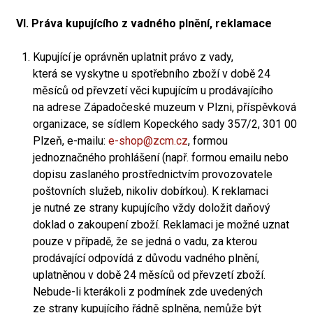
VI. Práva kupujícího z vadného plnění, reklamace
Kupující je oprávněn uplatnit právo z vady,
která se vyskytne u spotřebního zboží v době 24
měsíců od převzetí věci kupujícím u prodávajícího
na adrese Západočeské muzeum v Plzni, příspěvková
organizace, se sídlem Kopeckého sady 357/2, 301 00
Plzeň, e-mailu:
e-shop@zcm.cz
, formou
jednoznačného prohlášení (např. formou emailu nebo
dopisu zaslaného prostřednictvím provozovatele
poštovních služeb, nikoliv dobírkou). K reklamaci
je nutné ze strany kupujícího vždy doložit daňový
doklad o zakoupení zboží. Reklamaci je možné uznat
pouze v případě, že se jedná o vadu, za kterou
prodávající odpovídá z důvodu vadného plnění,
uplatněnou v době 24 měsíců od převzetí zboží.
Nebude-li kterákoli z podmínek zde uvedených
ze strany kupujícího řádně splněna, nemůže být