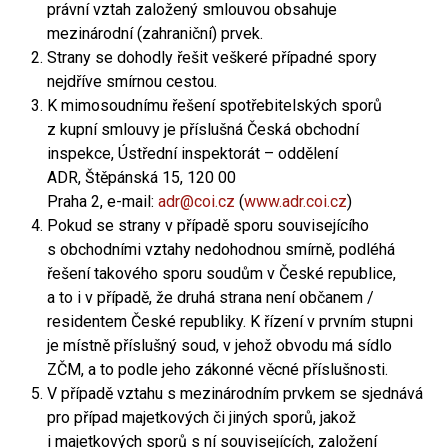
právní vztah založený smlouvou obsahuje
mezinárodní (zahraniční) prvek.
Strany se dohodly řešit veškeré případné spory
nejdříve smírnou cestou.
K mimosoudnímu řešení spotřebitelských sporů
z kupní smlouvy je příslušná Česká obchodní
inspekce, Ústřední inspektorát – oddělení
ADR, Štěpánská 15, 120 00
Praha 2, e-mail:
adr@coi.cz
(
www.adr.coi.cz
)
Pokud se strany v případě sporu souvisejícího
s obchodními vztahy nedohodnou smírně, podléhá
řešení takového sporu soudům v České republice,
a to i v případě, že druhá strana není občanem /
residentem České republiky. K řízení v prvním stupni
je místně příslušný soud, v jehož obvodu má sídlo
ZČM, a to podle jeho zákonné věcné příslušnosti.
V případě vztahu s mezinárodním prvkem se sjednává
pro případ majetkových či jiných sporů, jakož
i majetkových sporů s ní souvisejících, založení