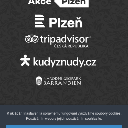
K ukládání nastavení a správnému fungování využíváme soubory cookies.
Používáním webu s jejich používáním souhlasíte.
© 2026 Západočeské muzeum v Plzni