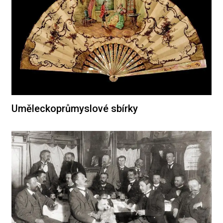
Uměleckoprůmyslové sbírky