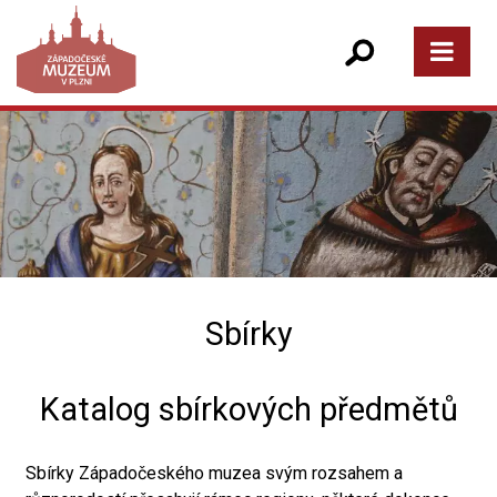
Sbírky
Katalog sbírkových předmětů
Sbírky Západočeského muzea svým rozsahem a