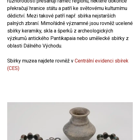
různorodostí přesahují rámec regionu, některé dokonce
překračují hranice státu a patří ke světovému kulturnímu
dědictví. Mezi takové patří např. sbírka nejstarších
palných zbraní. Mimořádně významné jsou rovněž ucelené
sbírky keramiky, skla a šperků z archeologických
výzkumů antického Pantikapaia nebo umělecké sbírky z
oblasti Dálného Východu.
Sbírky muzea najdete rovněž v
Centrální evidenci sbírek
(CES)