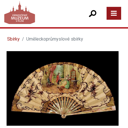
Sbírky
Uměleckoprůmyslové sbírky