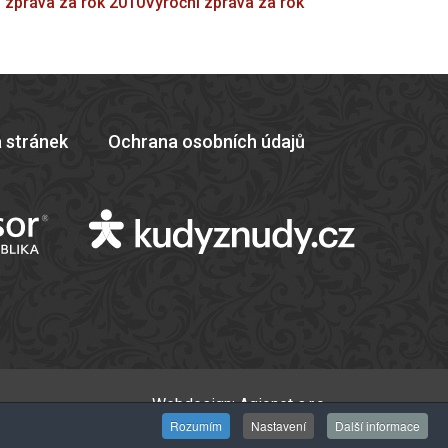
 zpráva za rok 2010
Výroční zpráva za rok
 stránek
Ochrana osobních údajů
Webdesign:
Agionet s.r.o.
Rozumím
Nastavení
Další informace