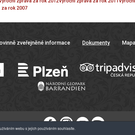
Výroční zpráva za rok 2012
Výroční zpráva za rok 2011
Výroční
 za rok 2007
ovinně zveřejněné informace
Dokumenty
Mapa
žíváním webu s jejich používáním souhlasíte.