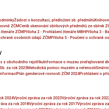
Podmínky
Žádost o konzultaci, předložení sb. předmětů
Knihovn
nihovně ZČM
Ceník skenování sbírkových předmětů ze sbírek 
í čtenáře ZČM
Příloha 2 - Prohlášení čtenáře MBH
Příloha 3 - 
 ochraně osobních údajů ZČM
Příloha 5 - Poučení o ochraně 
y
s z obchodního rejstříku
Informace o muzeu zveřejňované dl
Sb. za rok 2025
Metodická pomoc muzeím a veřenosti
Směrnic
 informací
Plán genderové rovnosti ZČM 2024
Prohlášení o pří
rok 2024
Výroční zpráva za rok 2023
Výroční zpráva za rok 202
ráva za rok 2018
Výroční zpráva za rok 2017
Výroční zpráva z