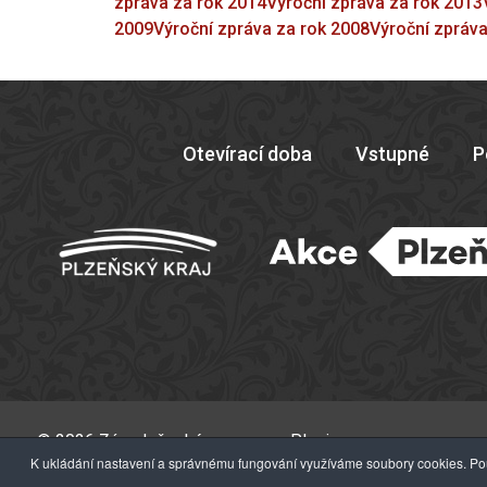
zpráva za rok 2014
Výroční zpráva za rok 2013
2009
Výroční zpráva za rok 2008
Výroční zpráva
Otevírací doba
Vstupné
P
© 2026 Západočeské muzeum v Plzni
K ukládání nastavení a správnému fungování využíváme soubory cookies. Pou