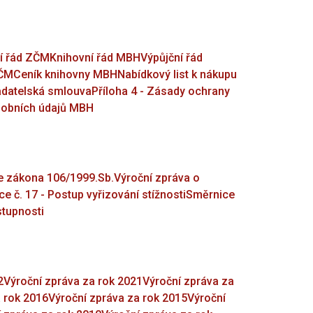
í řád ZČM
Knihovní řád MBH
Výpůjční řád
ZČM
Ceník knihovny MBH
Nabídkový list k nákupu
Badatelská smlouva
Příloha 4 - Zásady ochrany
osobních údajů MBH
e zákona 106/1999.Sb.
Výroční zpráva o
e č. 17 - Postup vyřizování stížnosti
Směrnice
stupnosti
2
Výroční zpráva za rok 2021
Výroční zpráva za
a rok 2016
Výroční zpráva za rok 2015
Výroční