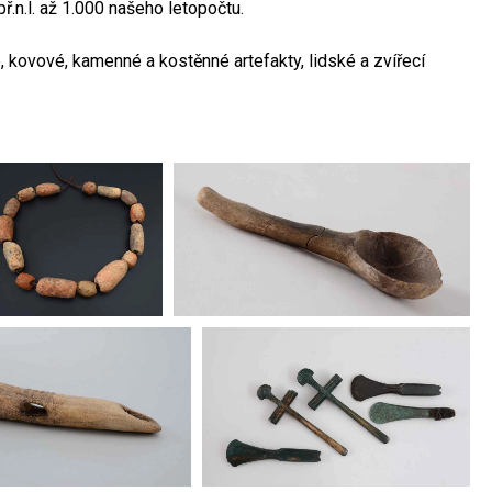
ř.n.l. až 1.000 našeho letopočtu.
 kovové, kamenné a kostěnné artefakty, lidské a zvířecí