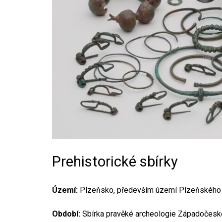
Prehistorické sbírky
Území:
Plzeňsko, především území Plzeňského 
Období:
Sbírka pravěké archeologie Západočeskéh