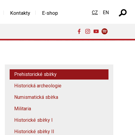
Zvolte jazyk
CZ
EN
Kontakty
E-shop
Prehistorické sbírky
Historická archeologie
Numismatická sbírka
Militaria
Historické sbírky I
Historické sbírky II