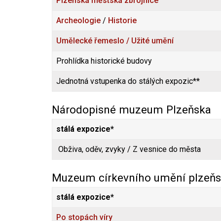
Plzeňská městská zbrojnice
Archeologie
/
Historie
Umělecké řemeslo / Užité umění
Prohlídka historické budovy
Jednotná vstupenka do stálých expozic**
Národopisné muzeum Plzeňska
stálá expozice*
Obživa, oděv, zvyky / Z vesnice do města
Muzeum církevního umění plzeňs
stálá expozice*
Po stopách víry