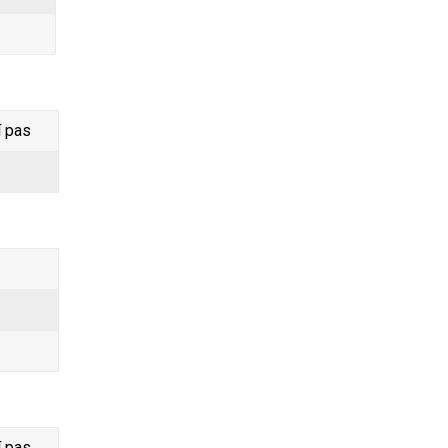
í pas
í pas