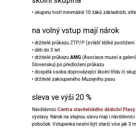
školní skupina
• skupinu tvoří minimálně 10 žáků základních, st
na volný vstup mají nárok
• držitelé průkazu ZTP/P (zvlášť těžké postižen
• děti do 3 let
• držitelé průkazu
AMG
(Asociace muzeí a galerií
Slovensku) po předložení průkazu
• dospělá osoba doprovázející školní třídu či skup
• držitelé zakoupeného Muzejního pasu
sleva ve výši 20 %
Návštěvníci
Centra stavitelského dědictví Plasy
výstavy. Nárok na stejnou slevu mají i návštěvníc
poboček. Vstupenka nesmí být starší více jak 3 m