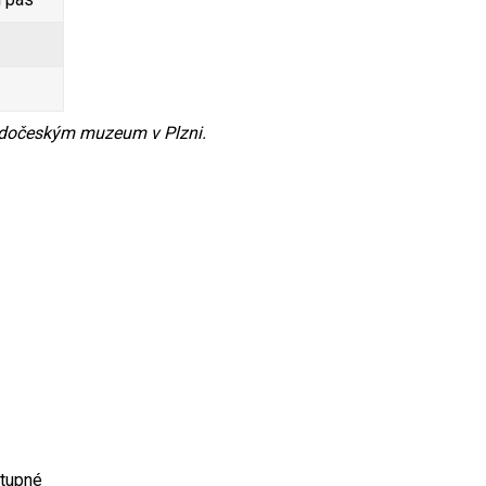
padočeským muzeum v Plzni.
stupné