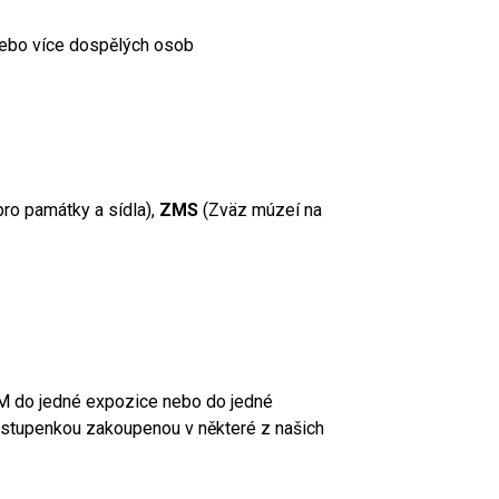
 nebo více dospělých osob
ro památky a sídla),
ZMS
(Zväz múzeí na
M do jedné expozice nebo do jedné
í vstupenkou zakoupenou v některé z našich