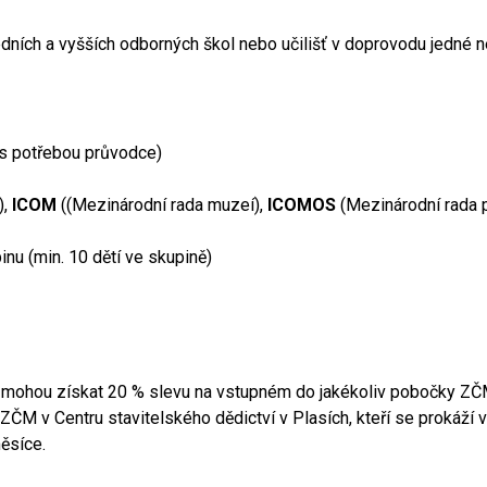
ředních a vyšších odborných škol nebo učilišť v doprovodu jedné
í s potřebou průvodce)
),
ICOM
((Mezinárodní rada muzeí),
ICOMOS
(Mezinárodní rada p
inu (min. 10 dětí ve skupině)
mohou získat 20 % slevu na vstupném do jakékoliv pobočky ZČ
i ZČM v Centru stavitelského dědictví v Plasích, kteří se prokáž
ěsíce.