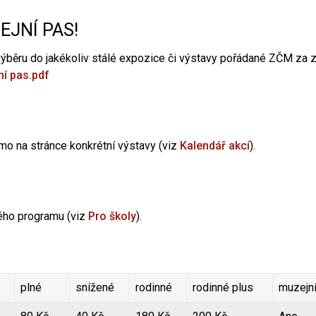
ZEJNÍ PAS!
výběru do jakékoliv stálé expozice či výstavy pořádané ZČM za 
í pas.pdf
ímo na stránce konkrétní výstavy (viz
Kalendář akcí
).
ého programu (viz
Pro školy
).
plné
snížené
rodinné
rodinné plus
muzejn