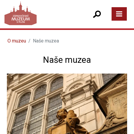
O muzeu
Naše muzea
Naše muzea