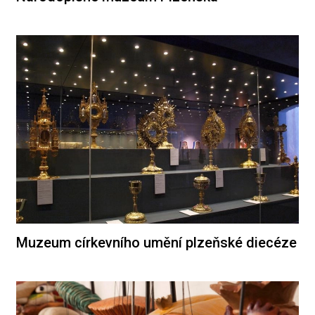
Muzeum církevního umění plzeňské diecéze