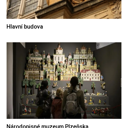
Hlavní budova
Národopisné muzeum Plzeňska