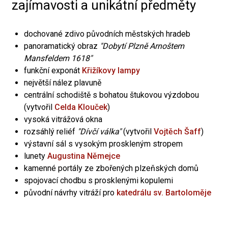
zajímavosti a unikátní předměty
dochované zdivo původních městských hradeb
panoramatický obraz
"Dobytí Plzně Arnoštem
Mansfeldem 1618"
funkční exponát
Křižíkovy lampy
největší nález plavuně
centrální schodiště s bohatou štukovou výzdobou
(vytvořil
Celda Klouček
)
vysoká vitrážová okna
rozsáhlý reliéf
"Dívčí válka"
(vytvořil
Vojtěch Šaff
)
výstavní sál s vysokým proskleným stropem
lunety
Augustina Němejce
kamenné portály ze zbořených plzeňských domů
spojovací chodbu s prosklenými kopulemi
původní návrhy vitráží pro
katedrálu sv. Bartoloměje