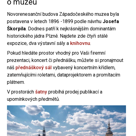
o muzeu
Novorenesanční budova Západočeského muzea byla
postavena v letech 1896 -1899 podle návrhu
Josefa
Škorpila
. Dodnes patří k nejkrásnějším dominantám
historického jádra Plzně. Najdete zde čtyři stálé
expozice, dva výstavní sály a
knihovnu
.
Pokud hledáte prostor vhodný pro Vaši firemní
prezentaci, koncert či přednášku, můžete si pronajmout
náš
přednáškový sál
vybavený koncertním křídlem,
zatemňujícími roletami, dataprojektorem a promítacím
plátnem.
V prostorách
šatny
probíhá prodej publikací a
upomínkových předmětů.