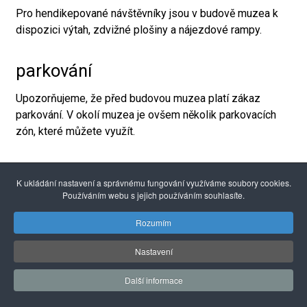
Pro hendikepované návštěvníky jsou v budově muzea k
dispozici výtah, zdvižné plošiny a nájezdové rampy.
parkování
Upozorňujeme, že před budovou muzea platí zákaz
parkování. V okolí muzea je ovšem několik parkovacích
zón, které můžete využít.
šatna
K ukládání nastavení a správnému fungování využíváme soubory cookies.
Používáním webu s jejich používáním souhlasíte.
Prosíme návštěvníky, aby si před vstupem do
výstavních prostor odložili své kabáty a zavazadla v
Rozumím
šatně.
Nastavení
dětské kočárky
Další informace
Vstup s kočárkem do výstavních prostor není povolen.